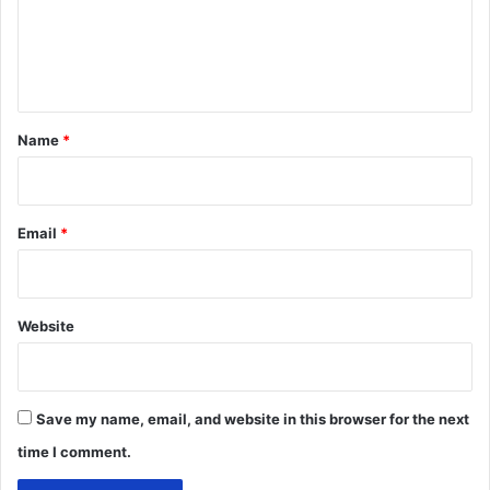
m
e
n
t
*
Name
*
Email
*
Website
Save my name, email, and website in this browser for the next
time I comment.