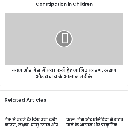
in
Constipation in Children
Children
कब्ज
और
गैस
में
क्या
फर्क
है?
जानिए
कारण,
कब्ज और गैस में क्या फर्क है? जानिए कारण, लक्षण
लक्षण
और
और बचाव के आसान तरीके
बचाव
के
आसान
Related Articles
तरीके
गैस से बचने के लिए क्या करें?
कब्ज, गैस और एसिडिटी से राहत
कारण, लक्षण, घरेलू उपाय और
पाने के आसान और प्राकृतिक