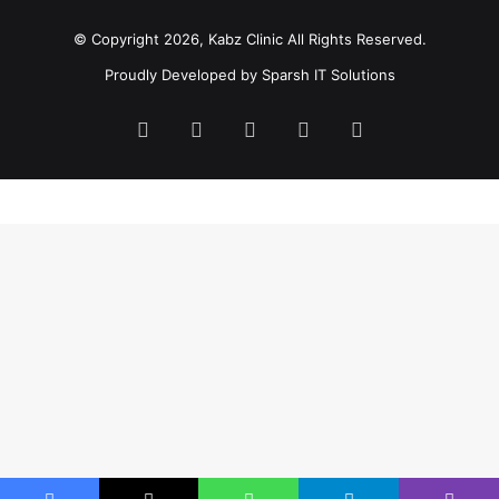
© Copyright 2026, Kabz Clinic All Rights Reserved.
Proudly Developed by
Sparsh IT Solutions
Facebook
X
Dribbble
YouTube
Instagram